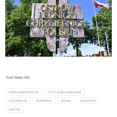
.
Post Views:
652
DRZWI GNIEŹNIEŃSKIE
FOTO: ALBIN MARCINIAK
ODLEWNICZA
ROMAŃSKA
SZTUKA
UNIKATOWY
ZABYTEK