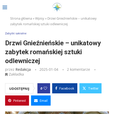
Strona główna
»
Wpisy
»
Drzwi Gnieźnieńskie – unikatowy
zabytek romańskiej sztuki odlewniczej
Zabytki sakralne
Drzwi Gnieźnieńskie – unikatowy
zabytek romańskiej sztuki
odlewniczej
przez
Redakcja
2025-01-04
2 komentarze
Zakładka
0
UDOSTĘPNIJ
Facebook
Twitter
Pinterest
Email