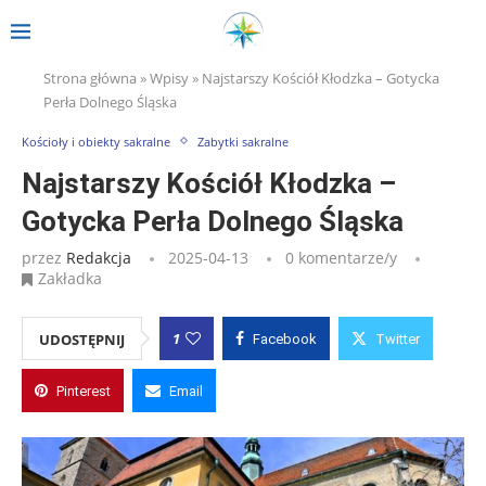
Strona główna
»
Wpisy
»
Najstarszy Kościół Kłodzka – Gotycka
Perła Dolnego Śląska
Kościoły i obiekty sakralne
Zabytki sakralne
Najstarszy Kościół Kłodzka –
Gotycka Perła Dolnego Śląska
przez
Redakcja
2025-04-13
0 komentarze/y
Zakładka
1
UDOSTĘPNIJ
Facebook
Twitter
Pinterest
Email