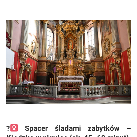
.
.
?‍
Spacer śladami zabytków –