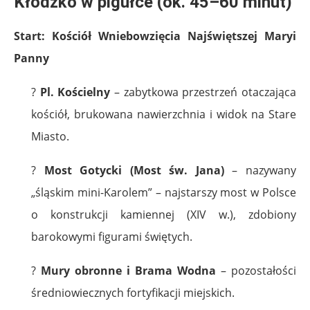
Kłodzko w pigułce (ok. 45–60 minut)
Start: Kościół Wniebowzięcia Najświętszej Maryi
Panny
?
Pl. Kościelny
– zabytkowa przestrzeń otaczająca
kościół, brukowana nawierzchnia i widok na Stare
Miasto.
?
Most Gotycki (Most św. Jana)
– nazywany
„śląskim mini-Karolem” – najstarszy most w Polsce
o konstrukcji kamiennej (XIV w.), zdobiony
barokowymi figurami świętych.
?
Mury obronne i Brama Wodna
– pozostałości
średniowiecznych fortyfikacji miejskich.