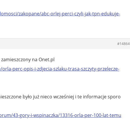
omosci/zakopane/abc-orlej-perci-czyli-jak-tpn-edukuje-
#14864
st zamieszczony na Onet.pl
orla-perc-opis-i-zdjecia-szlaku-trasa-szczyty-przelecze-
eszczone było już nieco wcześniej i te informacje sporo
orum/43-gory-i-wspinaczka/13316-orla-per-100-lat-temu