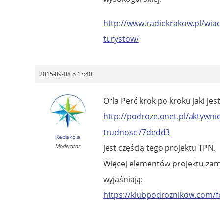
http://www.radiokrakow.pl/wiad
turystow/
2015-09-08 o 17:40
Orla Perć krok po kroku jaki je
http://podroze.onet.pl/aktywnie/
trudnosci/7dedd3
Redakcja
Moderator
jest częścią tego projektu TPN.
Więcej elementów projektu zami
wyjaśniają:
https://klubpodroznikow.com/f