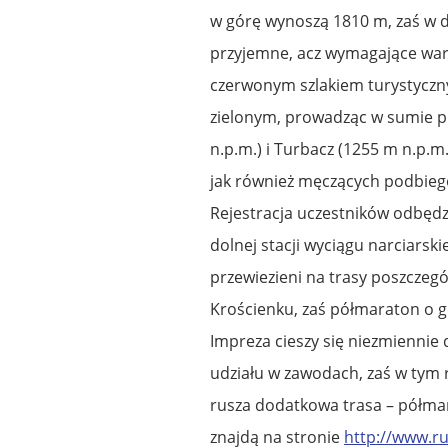
w górę wynoszą 1810 m, zaś w d
przyjemne, acz wymagające war
czerwonym szlakiem turystyczn
zielonym, prowadząc w sumie prz
n.p.m.) i Turbacz (1255 m n.p.
jak również męczących podbieg
Rejestracja uczestników odbęd
dolnej stacji wyciągu narciars
przewiezieni na trasy poszczeg
Krościenku, zaś półmaraton o g
Impreza cieszy się niezmiennie
udziału w zawodach, zaś w tym
rusza dodatkowa trasa – półma
znajdą na stronie
http://www.ru