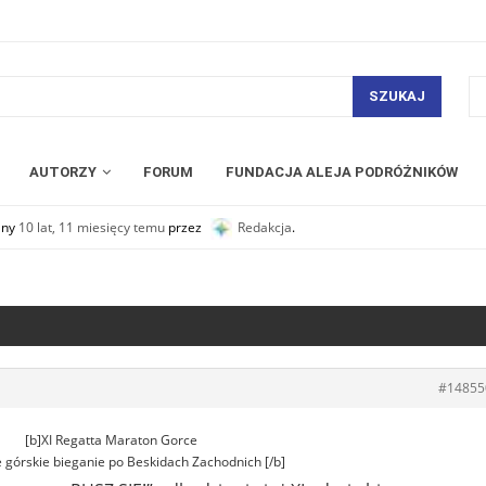
SZUKAJ
AUTORZY
FORUM
FUNDACJA ALEJA PODRÓŻNIKÓW
any
10 lat, 11 miesięcy temu
przez
Redakcja
.
#14855
[b]XI Regatta Maraton Gorce
górskie bieganie po Beskidach Zachodnich [/b]