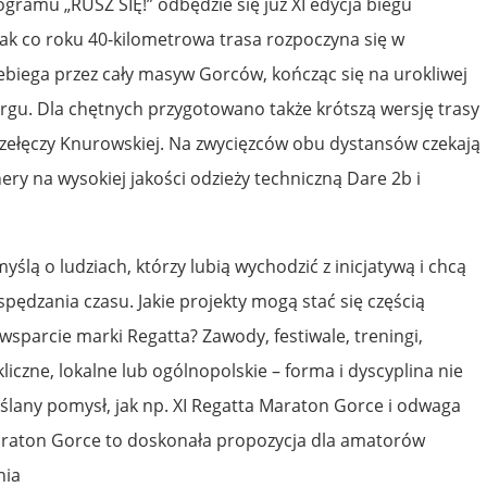
gramu „RUSZ SIĘ!” odbędzie się już XI edycja biegu
Jak co roku 40-kilometrowa trasa rozpoczyna się w
biega przez cały masyw Gorców, kończąc się na urokliwej
gu. Dla chętnych przygotowano także krótszą wersję trasy
zełęczy Knurowskiej. Na zwycięzców obu dystansów czekają
ery na wysokiej jakości odzieży techniczną Dare 2b i
ślą o ludziach, którzy lubią wychodzić z inicjatywą i chcą
ędzania czasu. Jakie projekty mogą stać się częścią
wsparcie marki Regatta? Zawody, festiwale, treningi,
iczne, lokalne lub ogólnopolskie – forma i dyscyplina nie
yślany pomysł, jak np. XI Regatta Maraton Gorce i odwaga
 Maraton Gorce to doskonała propozycja dla amatorów
nia