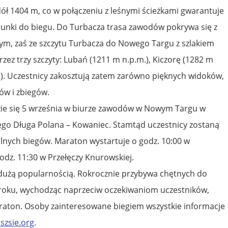
ół 1404 m, co w połączeniu z leśnymi ścieżkami gwarantuje
unki do biegu. Do Turbacza trasa zawodów pokrywa się z
ym, zaś ze szczytu Turbacza do Nowego Targu z szlakiem
ez trzy szczyty: Lubań (1211 m n.p.m.), Kiczorę (1282 m
m.). Uczestnicy zakosztują zatem zarówno pięknych widoków,
ów i zbiegów.
zie się 5 września w biurze zawodów w Nowym Targu w
kiego Długa Polana – Kowaniec. Stamtąd uczestnicy zostaną
ólnych biegów. Maraton wystartuje o godz. 10:00 w
odz. 11:30 w Przełęczy Knurowskiej.
 dużą popularnością. Rokrocznie przybywa chętnych do
 roku, wychodząc naprzeciw oczekiwaniom uczestników,
raton. Osoby zainteresowane biegiem wszystkie informacje
szsie.org
.