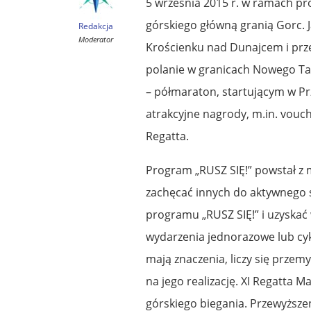
5 września 2015 r. w ramach pro
górskiego główną granią Gorc. 
Redakcja
Moderator
Krościenku nad Dunajcem i prze
polanie w granicach Nowego Tar
– półmaraton, startującym w Pr
atrakcyjne nagrody, m.in. vouch
Regatta.
Program „RUSZ SIĘ!” powstał z my
zachęcać innych do aktywnego sp
programu „RUSZ SIĘ!” i uzyskać 
wydarzenia jednorazowe lub cykl
mają znaczenia, liczy się przem
na jego realizację. XI Regatta
górskiego biegania. Przewyższe