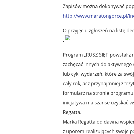
Zapisów można dokonywać popr
http://www.maratongorce.pl/in
O przyjęciu zgłoszeń na listę d
.
Program „RUSZ SIĘ!” powstał z my
zachęcać innych do aktywnego s
lub cykl wydarzeń, które za sw
cały rok, acz przynajmniej z t
formularz na stronie programu 
inicjatywa ma szansę uzyskać 
Regatta.
Marka Regatta od dawna wspie
z uporem realizujących swoje pa