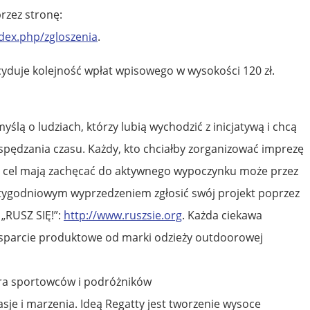
zez stronę:
dex.php/zgloszenia
.
ecyduje kolejność wpłat wpisowego w wysokości 120 zł.
ślą o ludziach, którzy lubią wychodzić z inicjatywą i chcą
pędzania czasu. Każdy, kto chciałby zorganizować imprezę
ój cel mają zachęcać do aktywnego wypoczynku może przez
rzytygodniowym wyprzedzeniem zgłosić swój projekt poprzez
„RUSZ SIĘ!”:
http://www.ruszsie.org
. Każda ciekawa
wsparcie produktowe od marki odzieży outdoorowej
ra sportowców i podróżników
sje i marzenia. Ideą Regatty jest tworzenie wysoce