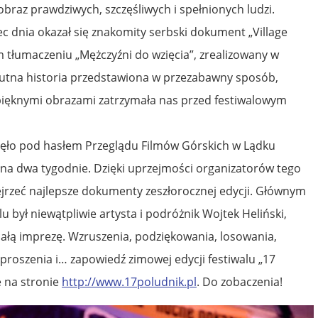
 obraz prawdziwych, szczęśliwych i spełnionych ludzi.
c dnia okazał się znakomity serbski dokument „Village
tłumaczeniu „Mężczyźni do wzięcia”, zrealizowany w
mutna historia przedstawiona w przezabawny sposób,
pięknymi obrazami zatrzymała nas przed festiwalowym
nęło pod hasłem Przeglądu Filmów Górskich w Lądku
ełna dwa tygodnie. Dzięki uprzejmości organizatorów tego
jrzeć najlepsze dokumenty zeszłorocznej edycji. Głównym
 był niewątpliwie artysta i podróżnik Wojtek Heliński,
ałą imprezę. Wzruszenia, podziękowania, losowania,
proszenia i… zapowiedź zimowej edycji festiwalu „17
e na stronie
http://www.17poludnik.pl
. Do zobaczenia!