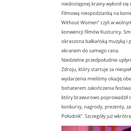
niedostępnej krainy wyłonił się
Filmową niespodzianką na konie
Without Women” czyli w wolnym 
konwencji filmów Kusturicy. S
okraszona bałkańską muzyką i 
ekranem do samego rana.
Niedzielne przedpołudnie upły
Zdroju, który startuje za niesp
wydarzenia mieliśmy okazję obe
bohaterem zakończenia festiwalu
który brawurowo poprowadził c
konkursy, nagrody, prezenty, za
Południk”. Szczegóły już wkrótc