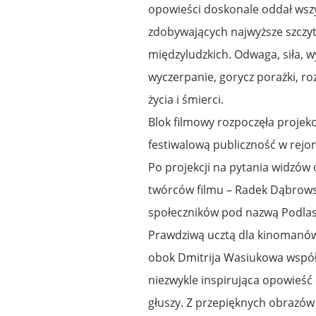
opowieści doskonale oddał wszys
zdobywających najwyższe szczyty
międzyludzkich. Odwaga, siła, w
wyczerpanie, gorycz porażki, ro
życia i śmierci.
Blok filmowy rozpoczęła projek
festiwalową publiczność w rejo
Po projekcji na pytania widzów
twórców filmu – Radek Dąbrowsk
społeczników pod nazwą Podla
Prawdziwą ucztą dla kinomanów 
obok Dmitrija Wasiukowa współtw
niezwykle inspirująca opowieść 
głuszy. Z przepięknych obrazów 