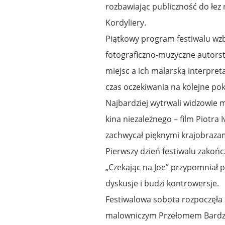
rozbawiając publiczność do łez 
Kordyliery.
Piątkowy program festiwalu wzbo
fotograficzno-muzyczne autorst
miejsc a ich malarską interpret
czas oczekiwania na kolejne poka
Najbardziej wytrwali widzowie 
kina niezależnego – film Piotra 
zachwycał pięknymi krajobrazam
Pierwszy dzień festiwalu zakoń
„Czekając na Joe” przypomniał p
dyskusje i budzi kontrowersje.
Festiwalowa sobota rozpoczęła
malowniczym Przełomem Bardzki