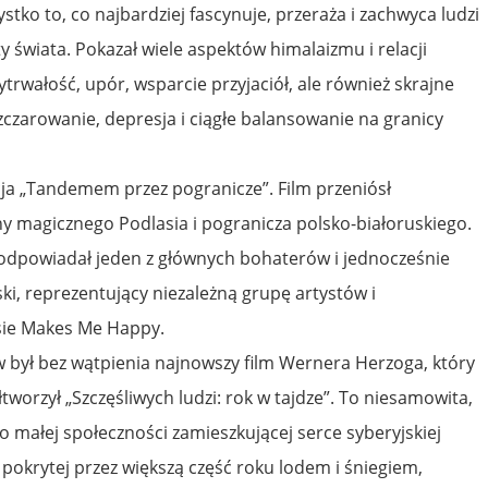
tko to, co najbardziej fascynuje, przeraża i zachwyca ludzi
 świata. Pokazał wiele aspektów himalaizmu i relacji
ytrwałość, upór, wsparcie przyjaciół, ale również skrajne
zczarowanie, depresja i ciągłe balansowanie na granicy
cja „Tandemem przez pogranicze”. Film przeniósł
ny magicznego Podlasia i pogranicza polsko-białoruskiego.
 odpowiadał jeden z głównych bohaterów i jednocześnie
i, reprezentujący niezależną grupę artystów i
sie Makes Me Happy.
był bez wątpienia najnowszy film Wernera Herzoga, który
orzył „Szczęśliwych ludzi: rok w tajdze”. To niesamowita,
o małej społeczności zamieszkującej serce syberyjskiej
pokrytej przez większą część roku lodem i śniegiem,