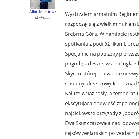
Albin Marciniak
Wystrzałem armatnim Regimentu 
Moderator
rozpoczął się z wielkim hukiem 
Srebrna Góra. W namiocie festi
spotkania z podróżnikami, preze
Specjalnie na potrzeby pierwsz
pogodę – deszcz, wiatr i mgła 
Skye, o której opowiadał niezwy
Chłodny, deszczowy front znad S
Kałuże wciąż rosły, a temperatu
ekscytująca opowieść zapalonej
najciekawsze przygody z „podróż
Ewa Skut czarowała nas lodowy
rejsów żeglarskich po wodach po