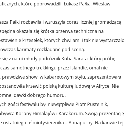
ficznych, które poprowadzili: Łukasz Pałka, Wiesław
asza Pałki rozbawiła i wzruszyła coraz liczniej gromadzącą
ezbędna okazała się krótka przerwa techniczna na
tawienie krzesełek, których chwilami i tak nie wystarczało
 wówczas karimaty rozkładane pod sceną.
 się z nami młody podróżnik Kuba Sarata, który próbę
dczas samotnego trekkingu przez Islandię, omal nie
tu, prawdziwe show, w kabaretowym stylu, zaprezentowała
 postanowiła krzewić polską kulturę ludową w Afryce. Nie
gromnej dawki dobrego humoru.
h gości festiwalu był niewątpliwie Piotr Pustelnik,
dobywca Korony Himalajów i Karakorum. Swoją prezentację
cie ostatniego ośmiotysięcznika – Annapurny. Na kanwie tej