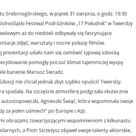
Srebrnogórskiego, w piątek 31 sierpnia, o godz. 19:30
Dolnośląski Festiwal Podróżników „17 Południk” w Twierdzy
walowym aż do niedzieli odbywały się fascynujące
ntacje zdjęć, warsztaty i nocne pokazy filmów.
ej prezentacji udało nam się zamówić typową szkocką
zdecydowanie pomogły poczuć klimat tajemniczej wyspy
kle barwnie Mariusz Sieradz.
zkocji nie chciał jednak zbyt szybko opuścić Twierdzy.
ra spadała. Na szczęście atmosferę podgrzała skutecznie
 autostopowiczki, Agnieszki Świąć, która wspominała swoje
y za jeden uśmiech” po Europie i Azji.
mi obrazami, towarzyszącymi wspomnieniom z kilkunastu
larnych, a Piotr Strzeżysz objawił swoje talenty aktorskie,