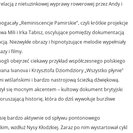
relacją z nietuzinkowej wyprawy rowerowej przez Andy i
gacały „Reminiscencje Pamirskie”, czyli krótkie projekcje
wa Mili i Irka Tabisz, oscylujące pomiędzy dokumentacją
acją. Niezwykłe obrazy i hipnotyzujące melodie wypełniały
zy i filmy.
mogli obejrzeć ciekawy przykład współczesnego polskiego
Ivana Ivanova i Krzysztofa Dziomdziory „Wszystko płynie”
i wiślańskimi i bardzo nastrojową ścieżką dźwiękową.
czył się mocnym akcentem – kultowy dokument brytyjski
oruszającą historię, która do dziś wywołuje burzliwe
 się bardzo aktywnie od spływu pontonowego
m, wzdłuż Nysy Kłodzkiej. Zaraz po nim wystartował cykl