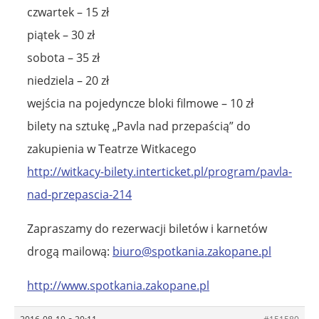
czwartek – 15 zł
piątek – 30 zł
sobota – 35 zł
niedziela – 20 zł
wejścia na pojedyncze bloki filmowe – 10 zł
bilety na sztukę „Pavla nad przepaścią” do
zakupienia w Teatrze Witkacego
http://witkacy-bilety.interticket.pl/program/pavla-
nad-przepascia-214
Zapraszamy do rezerwacji biletów i karnetów
drogą mailową:
biuro@spotkania.zakopane.pl
http://www.spotkania.zakopane.pl