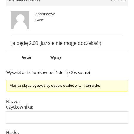
2016-08-19 o 20:11
#151580
Anonimowy
Gość
ja będę 2.09. Juz sie nie moge doczekać:)
Autor
Wpisy
Wyświetlanie 2 wpisów - od 1 do 2 (z 2 w sumie)
Musisz się zalogować by odpowiedzieć w tym temacie.
Nazwa
użytkownika:
Hasło: