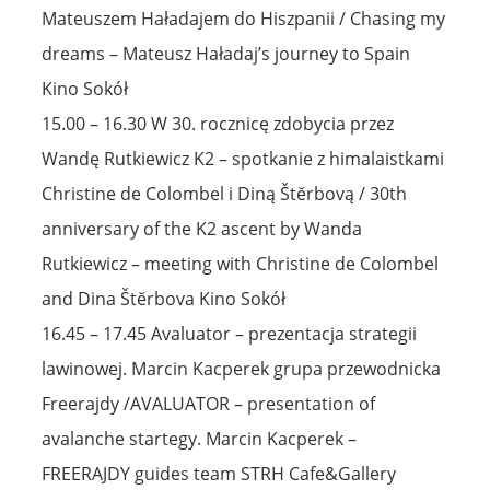
Mateuszem Haładajem do Hiszpanii / Chasing my
dreams – Mateusz Haładaj’s journey to Spain
Kino Sokół
15.00 – 16.30 W 30. rocznicę zdobycia przez
Wandę Rutkiewicz K2 – spotkanie z himalaistkami
Christine de Colombel i Diną Štĕrbovą / 30th
anniversary of the K2 ascent by Wanda
Rutkiewicz – meeting with Christine de Colombel
and Dina Štĕrbova Kino Sokół
16.45 – 17.45 Avaluator – prezentacja strategii
lawinowej. Marcin Kacperek grupa przewodnicka
Freerajdy /AVALUATOR – presentation of
avalanche startegy. Marcin Kacperek –
FREERAJDY guides team STRH Cafe&Gallery