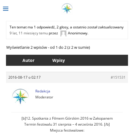
Ten temat ma 1 odpowiedź, 2 głosy, a ostatnio został zaktualizowany
9 lat, 11 miesięcy temu
przez
Anonimowy
.
Wyświetlanie 2 wpisów - od 1 do 2 (z 2 w sumie)
Autor
Wpisy
2016-08-17 o 02:17
#151531
Redakcja
Moderator
[b]12. Spotkania z Filmem Górskim 2016 w Zakopanem
Termin festiwalu 31 sierpnia – 4 września 2016. [/b]
Miejsca festiwalowe: