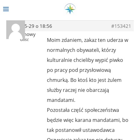
2019-05-29 o 18:56
#153421
Anonimowy
Moim zdaniem, zakaz ten uderza w
Gość
normalnych obywateli, którzy
kulturalnie chcieliby wypić piwko
po pracy pod przysłowiową
chmurką. Bo ktoś kto jest żulem
służby raczej nie obarczają
mandatami.
Pozostała część społeczeństwa
będzie więc karana mandatami, bo
tak postanowił ustawodawca
Oczywiscie zakaz ten nie dotyczy