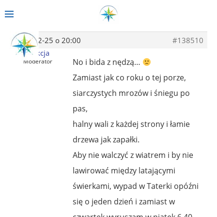
2013-12-25 o 20:00
#138510
Redakcja
No i bida z nędzą…
Moderator
Zamiast jak co roku o tej porze,
siarczystych mrozów i śniegu po
pas,
halny wali z każdej strony i łamie
drzewa jak zapałki.
Aby nie walczyć z wiatrem i by nie
lawirować między latającymi
świerkami, wypad w Taterki opóźni
się o jeden dzień i zamiast w
czwartek wyruszam w piątek 6,40