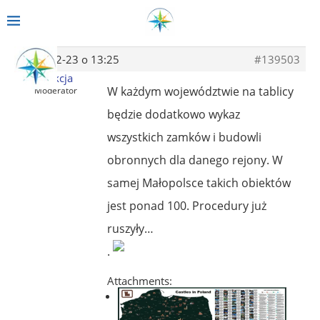
2014-02-23 o 13:25
#139503
Redakcja
W każdym województwie na tablicy
Moderator
będzie dodatkowo wykaz
wszystkich zamków i budowli
obronnych dla danego rejony. W
samej Małopolsce takich obiektów
jest ponad 100. Procedury już
ruszyły…
.
Attachments: