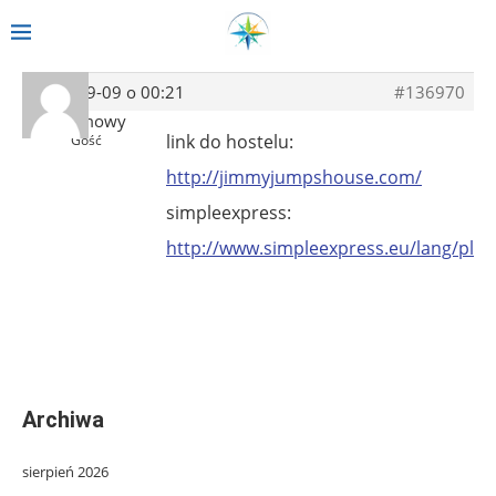
2013-09-09 o 00:21
#136970
Anonimowy
link do hostelu:
Gość
http://jimmyjumpshouse.com/
simpleexpress:
http://www.simpleexpress.eu/lang/pl/
Archiwa
sierpień 2026