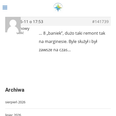
2014-06-11 o 17:53
#141739
Anonimowy
… 8 „baniek”, dużo taki remont tak
Gość
na marginesie. Byle służył i był
zawsze na czas…
Archiwa
sierpień 2026
lipiec 2026