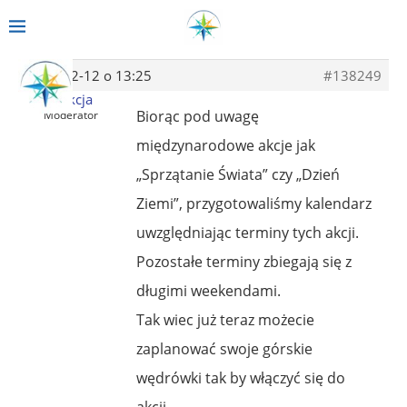
2013-12-12 o 13:25
#138249
Redakcja
Biorąc pod uwagę
Moderator
międzynarodowe akcje jak
„Sprzątanie Świata” czy „Dzień
Ziemi”, przygotowaliśmy kalendarz
uwzględniając terminy tych akcji.
Pozostałe terminy zbiegają się z
długimi weekendami.
Tak wiec już teraz możecie
zaplanować swoje górskie
wędrówki tak by włączyć się do
akcji.