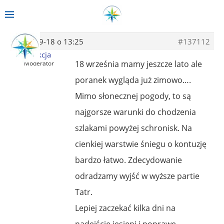
2013-09-18 o 13:25
#137112
Redakcja
18 września mamy jeszcze lato ale
Moderator
poranek wygląda już zimowo….
Mimo słonecznej pogody, to są
najgorsze warunki do chodzenia
szlakami powyżej schronisk. Na
cienkiej warstwie śniegu o kontuzję
bardzo łatwo. Zdecydowanie
odradzamy wyjść w wyższe partie
Tatr.
Lepiej zaczekać kilka dni na
nadejście jesieni i poprawę