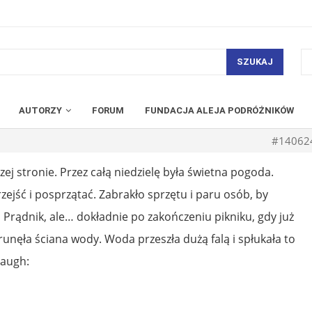
SZUKAJ
AUTORZY
FORUM
FUNDACJA ALEJA PODRÓŻNIKÓW
#14062
j stronie. Przez całą niedzielę była świetna pogoda.
zejść i posprzątać. Zabrakło sprzętu i paru osób, by
i Prądnik, ale… dokładnie po zakończeniu pikniku, gdy już
unęła ściana wody. Woda przeszła dużą falą i spłukała to
laugh: