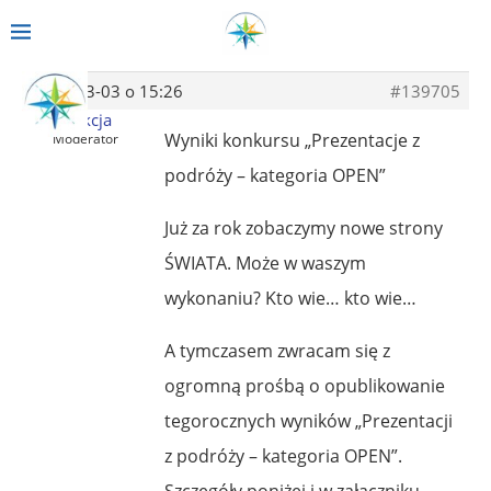
2014-03-03 o 15:26
#139705
Redakcja
Wyniki konkursu „Prezentacje z
Moderator
podróży – kategoria OPEN”
Już za rok zobaczymy nowe strony
ŚWIATA. Może w waszym
wykonaniu? Kto wie… kto wie…
A tymczasem zwracam się z
ogromną prośbą o opublikowanie
tegorocznych wyników „Prezentacji
z podróży – kategoria OPEN”.
Szczegóły poniżej i w załączniku.