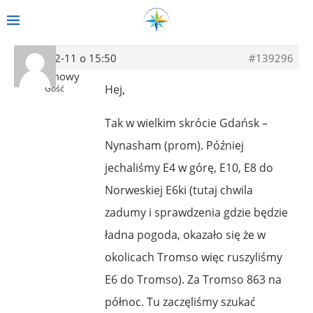
2014-02-11 o 15:50
#139296
Anonimowy
Hej,
Gość
Tak w wielkim skrócie Gdańsk –
Nynasham (prom). Później
jechaliśmy E4 w górę, E10, E8 do
Norweskiej E6ki (tutaj chwila
zadumy i sprawdzenia gdzie będzie
ładna pogoda, okazało się że w
okolicach Tromso więc ruszyliśmy
E6 do Tromso). Za Tromso 863 na
północ. Tu zaczęliśmy szukać