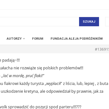
SZUKAJ
AUTORZY
FORUM
FUNDACJA ALEJA PODRÓŻNIKÓW
#13691
e padają~!!!
kałacha nie rozwiąże się polskich problemów!!!
–
„lać w mordę, pruć flaki!”
 fiakrowi każdy turysta „wypłacił” z liścia, lub, lepiej , z buta
a uszkodzenie kretyna, ale odpowiedział by prawnie, jak za
volk sprowadzić do pozycji spod parteru!!!???