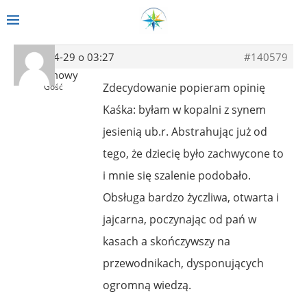
2014-04-29 o 03:27
#140579
Anonimowy
Zdecydowanie popieram opinię
Gość
Kaśka: byłam w kopalni z synem
jesienią ub.r. Abstrahując już od
tego, że dziecię było zachwycone to
i mnie się szalenie podobało.
Obsługa bardzo życzliwa, otwarta i
jajcarna, poczynając od pań w
kasach a skończywszy na
przewodnikach, dysponujących
ogromną wiedzą.