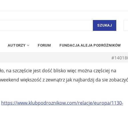
SZUKAJ
AUTORZY
FORUM
FUNDACJA ALEJA PODRÓŻNIKÓW
#14018
 na szczęście jest dość blisko więc można częściej na
weekend większość z zewnątrz jak najbardzij da sie zobaczy
:
https://www.klubpodroznikow.com/relacje/europa/1130-