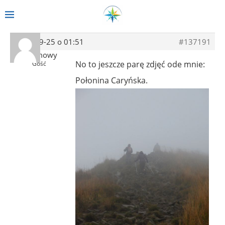
2013-09-25 o 01:51
#137191
Anonimowy
No to jeszcze parę zdjęć ode mnie:
Gość
Połonina Caryńska.