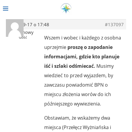
2013-09-17 o 17:48
#137097
Anonimowy
Wszem i wobec i każdego z osobna
Gość
uprzejmie
proszę o zapodanie
informacjami, gdzie kto planuje
iść i szlaki odśmiecać.
Musimy
wiedzieć to przed wyjazdem, by
zawczasu powiadomić BPN o
miejscu złożenia worów do ich
późniejszego wywiezienia.
Obstawiam, że wskażemy dwa
miejsca (Przełęcz Wyżniańska i