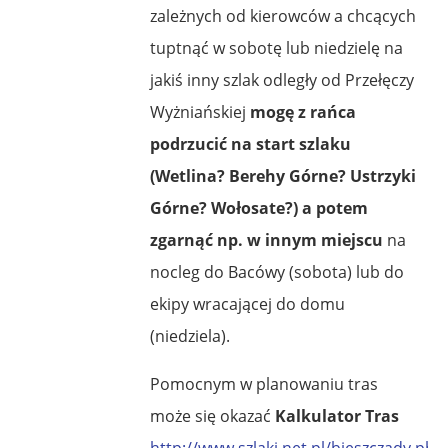
zależnych od kierowców a chcących
tuptnąć w sobotę lub niedzielę na
jakiś inny szlak odległy od Przełęczy
Wyżniańskiej
mogę z rańca
podrzucić na start szlaku
(Wetlina? Berehy Górne? Ustrzyki
Górne? Wołosate?) a potem
zgarnąć np. w innym miejscu
na
nocleg do Bacówy (sobota) lub do
ekipy wracającej do domu
(niedziela).
Pomocnym w planowaniu tras
może się okazać
Kalkulator Tras
http://www.szlaki.net.pl/bieszczady.php