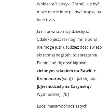
Wołosate/Ustrzyki Górne), ale być
może macie inne plany/chrapkę na
inne trasy.
Ja na pewno z racji dziecięcia
(„daleko jeszcze? nogi mnie bolą!
nie mogę już!”), tudzież dość świeżo
skręconej nogi (eh, to sprzątanie
Pienin!) pójdę dość lajtowo:
zielonym szlakiem na Rawki +
Kremenaros
(sob) i – jak się uda –
[b]w niedzielę na Caryńską
z
Wyżniańskiej. [/b]
Ludzi niesamochodziastych,