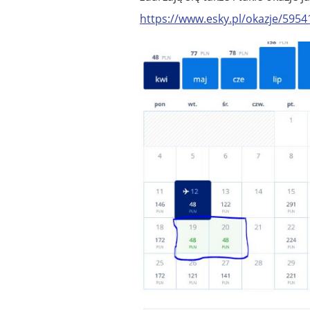
https://www.esky.pl/okazje/595