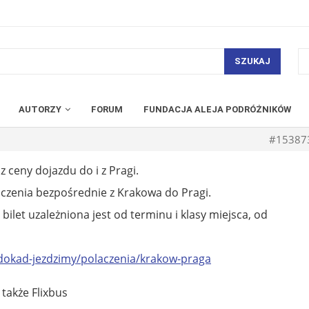
SZUKAJ
AUTORZY
FORUM
FUNDACJA ALEJA PODRÓŻNIKÓW
#15387
z ceny dojazdu do i z Pragi.
czenia bezpośrednie z Krakowa do Pragi.
bilet uzależniona jest od terminu i klasy miejsca, od
dokad-jezdzimy/polaczenia/krakow-praga
także Flixbus