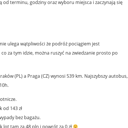
ą od terminu, godziny oraz wyboru miejsca i zaczynają się
nie ulega wątpliwości że podróż pociągiem jest
 co za tym idzie, można ruszyć na zwiedzanie prosto po
raków (PL) a Praga (CZ) wynosi 539 km. Najszybszy autobus,
:10h.
lotnicze.
k od 143 zł
 wypady bez bagażu.
ak lot tam za 48 pln i powrót za 0 zł