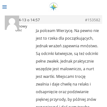
2020-04-13 o 14:57
#153582
Anonimowy
Ja polceam Wierzycę. Na pewno nie
Gość
jest to rzeka dla początkujących,
jednak wrażeń zapewnia mnóstwo.
Są odcinki łatwiejsze, są też odcinki
pełne zwałek. Jednak praktycznie
wszędzie jest malowniczo, a nurt
jest wartki. Miejscami trocję
zwalnia i daje chwilę na relaks i
odsapnięcie oraz podziwianie
pięknej przyrody, by później znów
przyspieszyć i dać nam trochę