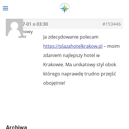
2019-07-01 o 03:30
#153446
Anonimowy
Ja zdecydowanie polecam
Gość
https://plazahotelkrakow.pl
– moim
zdaniem najlepszy hotel w
Krakowie. Ma unikatowy styl obok
którego naprawdę trudno przejść
obojętnie!
Archiwa