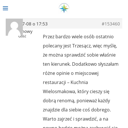
2019-07-08 o 17:53
#153460
Anonimowy
Przez bardzo wiele osób ostatnio
Gość
polecany jest Trzesącz, więc myślę,
że można sprawdzić sobie właśnie
ten kierunek. Dodatkowo słyszałam
różne opinie o miejscowej
restauracji – Kuchnia
Wielosmakowa, który cieszy się
dobrą renomą, ponieważ każdy
znajdzie dla siebie coś dobrego.
Warto zajrzeć i sprawdzić, a na
pewno będzie można zachwycić sie