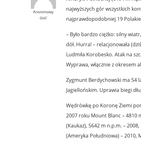
najwyższych gór wszystkich ko
Anonimowy
Gość
najprawdopodobniej 19 Polakiem
– Było bardzo ciężko: silny wia
dół. Hurra! – relacjonowała (dz
Ludmiła Korobesko. Atak na szc
Wyprawa, włącznie z okresem akl
Zygmunt Berdychowski ma 54 la
Jagiellońskim. Uprawia biegi dł
Wędrówkę po Koronę Ziemi pom
2007 roku Mount Blanc – 4810 m
(Kaukaz), 5642 m n.p.m. – 2008,
(Ameryka Południowa) – 2010, M