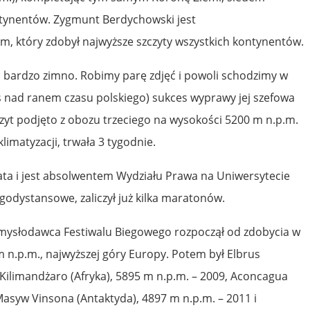
ntynentów. Zygmunt Berdychowski jest
, który zdobył najwyższe szczyty wszystkich kontynentów.
tr, bardzo zimno. Robimy parę zdjęć i powoli schodzimy w
iś nad ranem czasu polskiego) sukces wyprawy jej szefowa
zyt podjęto z obozu trzeciego na wysokości 5200 m n.p.m.
imatyzacji, trwała 3 tygodnie.
ta i jest absolwentem Wydziału Prawa na Uniwersytecie
ugodystansowe, zaliczył już kilka maratonów.
ysłodawca Festiwalu Biegowego rozpoczął od zdobycia w
 n.p.m., najwyższej góry Europy. Potem był Elbrus
 Kilimandżaro (Afryka), 5895 m n.p.m. – 2009, Aconcagua
asyw Vinsona (Antaktyda), 4897 m n.p.m. – 2011 i