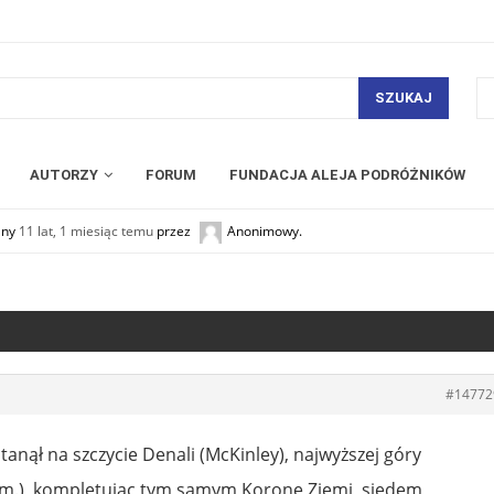
SZUKAJ
AUTORZY
FORUM
FUNDACJA ALEJA PODRÓŻNIKÓW
any
11 lat, 1 miesiąc temu
przez
Anonimowy
.
#14772
anął na szczycie Denali (McKinley), najwyższej góry
.m.), kompletując tym samym Koronę Ziemi, siedem