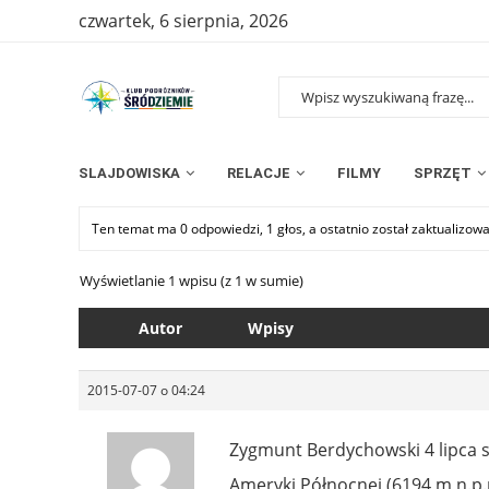
czwartek, 6 sierpnia, 2026
SLAJDOWISKA
RELACJE
FILMY
SPRZĘT
Ten temat ma 0 odpowiedzi, 1 głos, a ostatnio został zaktualizow
Wyświetlanie 1 wpisu (z 1 w sumie)
Autor
Wpisy
2015-07-07 o 04:24
Zygmunt Berdychowski 4 lipca st
Ameryki Północnej (6194 m n.p