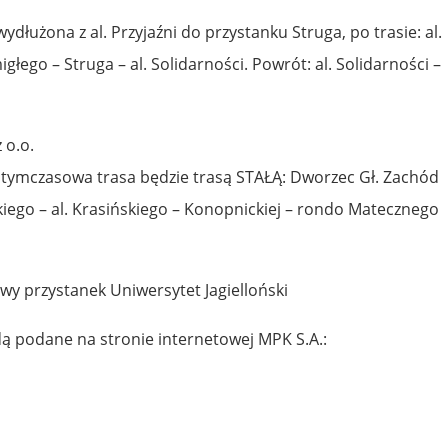
wydłużona z al. Przyjaźni do przystanku Struga, po trasie: al.
migłego – Struga – al. Solidarności. Powrót: al. Solidarności –
 o.o.
a tymczasowa trasa będzie trasą STAŁĄ: Dworzec Gł. Zachód
kiego – al. Krasińskiego – Konopnickiej – rondo Matecznego
y przystanek Uniwersytet Jagielloński
dą podane na stronie internetowej MPK S.A.: