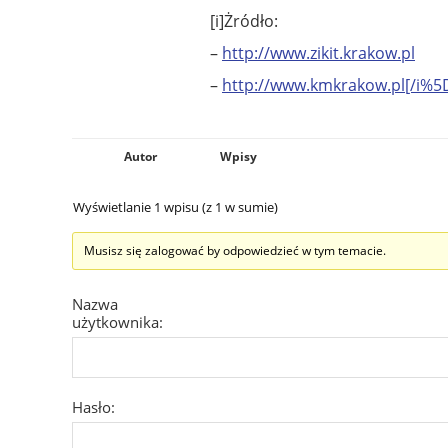
[i]Żródło:
–
http://www.zikit.krakow.pl
–
http://www.kmkrakow.pl[/i%5
Autor
Wpisy
Wyświetlanie 1 wpisu (z 1 w sumie)
Musisz się zalogować by odpowiedzieć w tym temacie.
Nazwa
użytkownika:
Hasło: