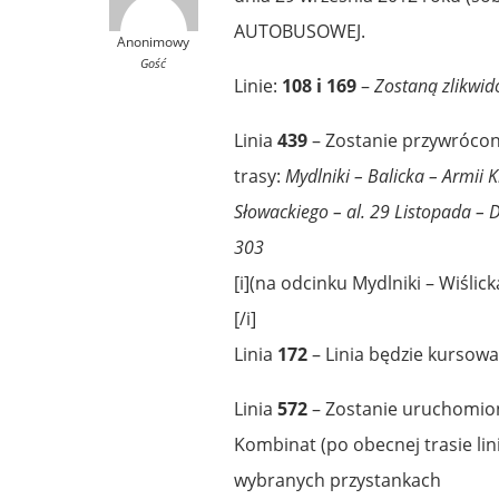
AUTOBUSOWEJ.
Anonimowy
Gość
Linie:
108 i 169
–
Zostaną zlikwi
Linia
439
– Zostanie przywrócon
trasy:
Mydlniki – Balicka – Armii K
Słowackiego – al. 29 Listopada – 
303
[i](na odcinku Mydlniki – Wiślicka
[/i]
Linia
172
– Linia będzie kursowa
Linia
572
– Zostanie uruchomion
Kombinat (po obecnej trasie lini
wybranych przystankach