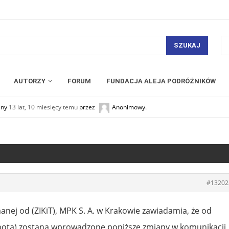
SZUKAJ
AUTORZY
FORUM
FUNDACJA ALEJA PODRÓŻNIKÓW
any
13 lat, 10 miesięcy temu
przez
Anonimowy
.
#13202
nej od (ZIKiT), MPK S. A. w Krakowie zawiadamia, że od
obota) zostaną wprowadzone poniższe zmiany w komunikacji