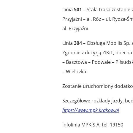
Linia
501
– Stała trasa zostanie 
Przyjaźni – al. Róż – ul. Rydza-Ś
al. Przyjaźni.
Linia
304
– Obsługa Mobilis Sp. z
Zgodnie z decyzją ZIKiT, obecn
– Basztowa – Podwale – Piłsuds
– Wieliczka.
Zostanie uruchomiony dodatkow
Szczegółowe rozkłady jazdy, bę
https://www.mpk.krakow.pl
Infolinia MPK S.A. tel. 19150