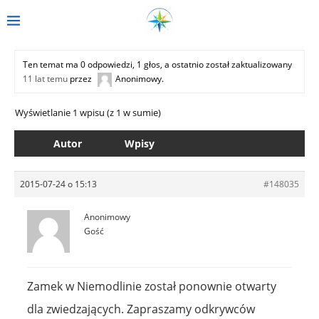
Ten temat ma 0 odpowiedzi, 1 głos, a ostatnio został zaktualizowany
11 lat temu
przez
Anonimowy
.
Wyświetlanie 1 wpisu (z 1 w sumie)
Autor
Wpisy
2015-07-24 o 15:13
#148035
Anonimowy
Gość
Zamek w Niemodlinie został ponownie otwarty
dla zwiedzających. Zapraszamy odkrywców