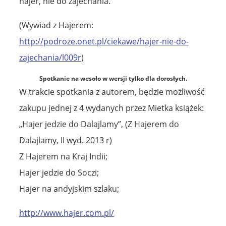
hajer, nie do zajechania.
(Wywiad z Hajerem:
http://podroze.onet.pl/ciekawe/hajer-nie-do-
zajechania/l009r
)
Spotkanie na wesoło w wersji tylko dla dorosłych.
W trakcie spotkania z autorem, będzie możliwość
zakupu jednej z 4 wydanych przez Mietka książek:
„Hajer jedzie do Dalajlamy”, (Z Hajerem do
Dalajlamy, II wyd. 2013 r)
Z Hajerem na Kraj Indii;
Hajer jedzie do Soczi;
Hajer na andyjskim szlaku;
http://www.hajer.com.pl/