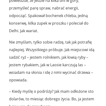
powiedział, że jedzie na kilka dni w góry,
przemyśleć parę spraw, nabrać energii,
odpocząć. Spakował bochenek chleba, jedną
konserwę, kilka zupek w proszku i poleciał do
Delhi. Jak wariat.
Nie zmyślam, tylko sobie radzę, tak jak potrafię
najlepiej. Wszystkiego próbuje. Jak miejscowi idą
sadzić ryż – jestem rolnikiem, jak łowią ryby –
jestem rybakiem, jak w Laosie karczują las –
wsiadam na słonia i idę z nimi wycinać drzewa –
opowiada.
– Kiedy myślę o podróży? Jak mam odłożone sto
dolarów, to miesiąc dobrego życia. Bo, ja jestem