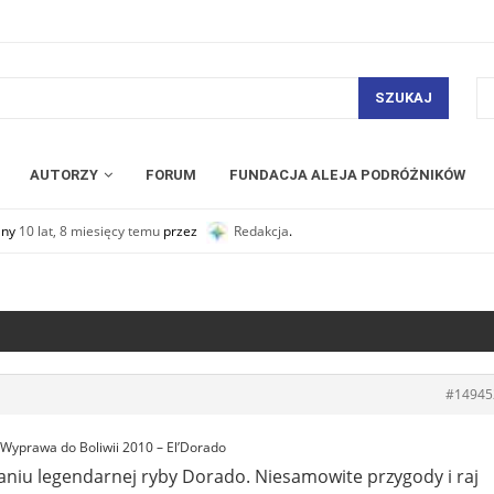
SZUKAJ
AUTORZY
FORUM
FUNDACJA ALEJA PODRÓŻNIKÓW
any
10 lat, 8 miesięcy temu
przez
Redakcja
.
#14945
Wyprawa do Boliwii 2010 – El’Dorado
niu legendarnej ryby Dorado. Niesamowite przygody i raj