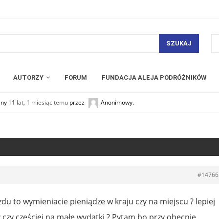
SZUKAJ
AUTORZY
FORUM
FUNDACJA ALEJA PODRÓŻNIKÓW
any
11 lat, 1 miesiąc temu
przez
Anonimowy
.
#14766
zdu to wymieniacie pieniądze w kraju czy na miejscu ? lepiej
 czy częściej na małe wydatki ? Pytam bo przy obecnie