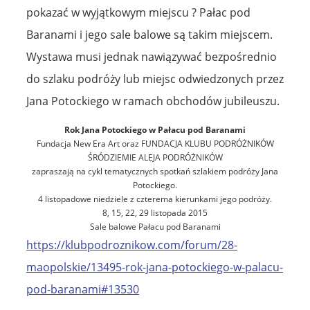
pokazać w wyjątkowym miejscu ? Pałac pod
Baranami i jego sale balowe są takim miejscem.
Wystawa musi jednak nawiązywać bezpośrednio
do szlaku podróży lub miejsc odwiedzonych przez
Jana Potockiego w ramach obchodów jubileuszu.
Rok Jana Potockiego w Pałacu pod Baranami
Fundacja New Era Art oraz FUNDACJA KLUBU PODRÓŻNIKÓW
ŚRÓDZIEMIE ALEJA PODRÓŻNIKÓW
zapraszają na cykl tematycznych spotkań szlakiem podróży Jana
Potockiego.
4 listopadowe niedziele z czterema kierunkami jego podróży.
8, 15, 22, 29 listopada 2015
Sale balowe Pałacu pod Baranami
https://klubpodroznikow.com/forum/28-
maopolskie/13495-rok-jana-potockiego-w-palacu-
pod-baranami#13530