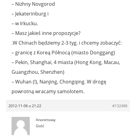
– Nizhny Novgorod
– Jekaterinburg i
– w Irkucku.
– Masz jakieś inne propozycje?
.W Chinach będziemy 2-3 tyg. i chcemy zobaczyć:
– granicę z Koreą Północą (miasto Donggang)
– Pekin, Shanghai, 4 miasta (Hong Kong, Macau,
Guangzhou, Shenzhen)
– Wuhan (!), Nanjing, Chongqing. W drogę
powrotną wracamy samolotem.
2012-11-06 o 21:22
#132486
Anonimowy
Gość