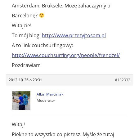
Amsterdam, Bruksele. Możę zahaczaymy o
Barcelonę?
Witajcie!
To mój blog:
http://www.przezyjtosam.pl
A to link couchsurfingowy:
http://www.couchsurfing.org/people/frendzel/
Pozdrawiam
2012-10-26 o 23:31
#132332
Albin Marciniak
Moderator
Witaj!
Piękne to wszystko co piszesz. Myślę że tutaj