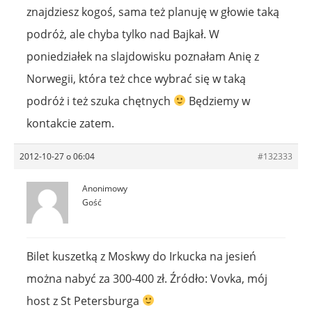
znajdziesz kogoś, sama też planuję w głowie taką
podróż, ale chyba tylko nad Bajkał. W
poniedziałek na slajdowisku poznałam Anię z
Norwegii, która też chce wybrać się w taką
podróż i też szuka chętnych
Będziemy w
kontakcie zatem.
2012-10-27 o 06:04
#132333
Anonimowy
Gość
Bilet kuszetką z Moskwy do Irkucka na jesień
można nabyć za 300-400 zł. Źródło: Vovka, mój
host z St Petersburga