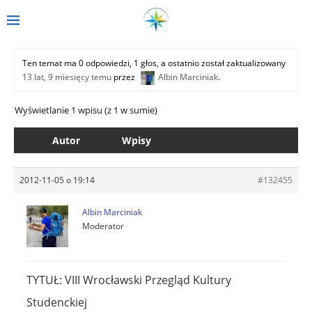
Ten temat ma 0 odpowiedzi, 1 głos, a ostatnio został zaktualizowany
13 lat, 9 miesięcy temu
przez
Albin Marciniak
.
Wyświetlanie 1 wpisu (z 1 w sumie)
Autor
Wpisy
2012-11-05 o 19:14
#132455
Albin Marciniak
Moderator
TYTUŁ: VIII Wrocławski Przegląd Kultury
Studenckiej