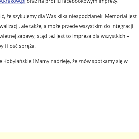
w.krakow.pl
oraz na profilu facebookowym imprezy.
ć, że szykujemy dla Was kilka niespodzianek. Memoriał jest
walizacji, ale także, a może przede wszystkim do integracji
etnej zabawy, stąd też jest to impreza dla wszystkich –
i ilość spręża.
e Kobylańskiej! Mamy nadzieję, że znów spotkamy się w