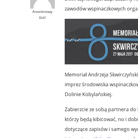
zawodów wspinaczkowych organ
Anonimowy
Gość
Memoriał Andrzeja Skwirczyńskie
imprez środowiska wspinaczkow
Dolinie Kobylańskiej.
Zabierzcie ze sobą partnera do l
którzy będą kibicować, no i do
dotyczące zapisów i samego wyd