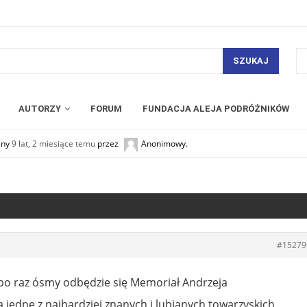
SZUKAJ
AUTORZY
FORUM
FUNDACJA ALEJA PODRÓŻNIKÓW
any
9 lat, 2 miesiące temu
przez
Anonimowy
.
#15279
 po raz ósmy odbędzie się Memoriał Andrzeja
 jedne z najbardziej znanych i lubianych towarzyskich