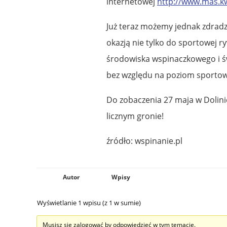
internetowej
http://www.mas.k
Już teraz możemy jednak zdradzi
okazją nie tylko do sportowej ry
środowiska wspinaczkowego i świ
bez względu na poziom sportowy 
Do zobaczenia 27 maja w Dolini
licznym gronie!
źródło: wspinanie.pl
Autor
Wpisy
Wyświetlanie 1 wpisu (z 1 w sumie)
Musisz się zalogować by odpowiedzieć w tym temacie.