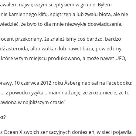
stawałem największym sceptykiem w grupie. Byłem
ie kamiennego klifu, spiętrzenia lub zwału błota, ale nie
owiedzieć, że było to dla mnie niezwykłe doświadczenie.
rocent przekonany, że znaleźliśmy coś bardzo, bardzo
ądź asteroida, albo wulkan lub nawet baza, powiedzmy,
 które w tym miejscu produkowano, a może nawet UFO,
rawy, 10 czerwca 2012 roku Åsberg napisał na Facebooku:
ne… z powodu ryzyka… mam nadzieję, że zrozumiecie, że to
jawiona w najbliższym czasie”
kt?
 Ocean X swoich sensacyjnych doniesień, w sieci pojawiła