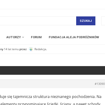
SZUKAJ
AUTORZY
FORUM
FUNDACJA ALEJA PODRÓŻNIKÓW
any
14 lat temu
przez
Redakcja
.
#13090
duje się tajemnicza struktura nieznanego pochodzenia. Na
 elementy przypominające ścieżki, ściany, a nawet schody.