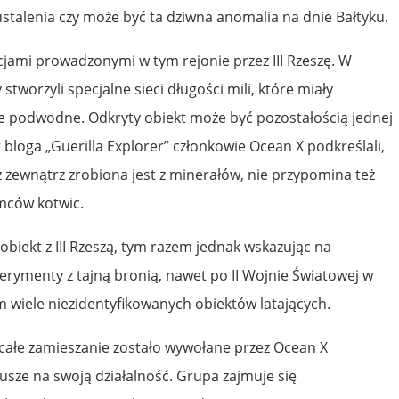
 ustalenia czy może być ta dziwna anomalia na dnie Bałtyku.
acjami prowadzonymi w tym rejonie przez III Rzeszę. W
stworzyli specjalne sieci długości mili, które miały
e podwodne. Odkryty obiekt może być pozostałością jednej
r bloga „Guerilla Explorer” członkowie Ocean X podkreślali,
z zewnątrz zrobiona jest z minerałów, nie przypomina też
mców kotwic.
 obiekt z III Rzeszą, tym razem jednak wskazując na
ymenty z tajną bronią, nawet po II Wojnie Światowej w
m wiele niezidentyfikowanych obiektów latających.
 całe zamieszanie zostało wywołane przez Ocean X
usze na swoją działalność. Grupa zajmuje się