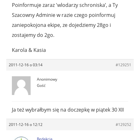
Poinformuje zaraz 'wlodarzy schroniska’, a Ty
Szacowny Adminie w razie czego poinformuj
zaniepokojona ekipe, ze dojedziemy 28go i
zostajemy do 2go.
Karola & Kasia
2011-12-16 o 03:14
#129251
Anonimowy
Gość
Ja też wybrałbym się na doczepkę w piątek 30 XII
2011-12-16 o 12:12
#129252
Redakcja