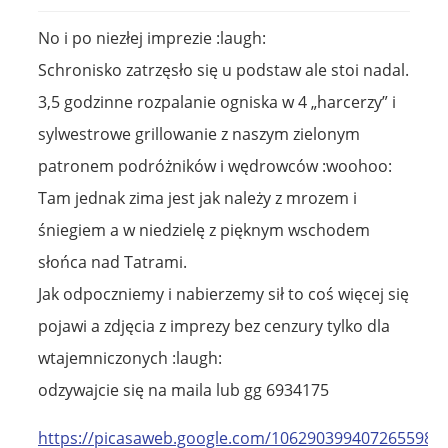
No i po niezłej imprezie :laugh:
Schronisko zatrzęsło się u podstaw ale stoi nadal.
3,5 godzinne rozpalanie ogniska w 4 „harcerzy” i
sylwestrowe grillowanie z naszym zielonym
patronem podróżników i wędrowców :woohoo:
Tam jednak zima jest jak należy z mrozem i
śniegiem a w niedzielę z pięknym wschodem
słońca nad Tatrami.
Jak odpoczniemy i nabierzemy sił to coś więcej się
pojawi a zdjęcia z imprezy bez cenzury tylko dla
wtajemniczonych :laugh:
odzywajcie się na maila lub gg 6934175
https://picasaweb.google.com/1062903994072655989