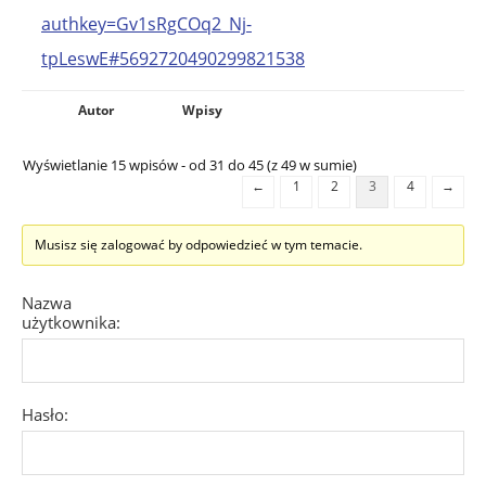
authkey=Gv1sRgCOq2_Nj-
tpLeswE#5692720490299821538
Autor
Wpisy
Wyświetlanie 15 wpisów - od 31 do 45 (z 49 w sumie)
←
1
2
3
4
→
Musisz się zalogować by odpowiedzieć w tym temacie.
Nazwa
użytkownika:
Hasło: