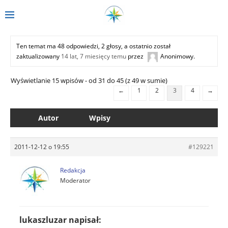
Ten temat ma 48 odpowiedzi, 2 głosy, a ostatnio został
zaktualizowany
14 lat, 7 miesięcy temu
przez
Anonimowy
.
Wyświetlanie 15 wpisów - od 31 do 45 (z 49 w sumie)
←
1
2
3
4
→
Autor
Wpisy
2011-12-12 o 19:55
#129221
Redakcja
Moderator
lukaszluzar napisał: