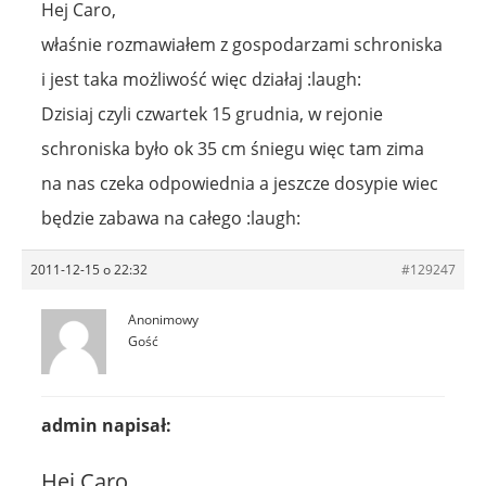
Hej Caro,
właśnie rozmawiałem z gospodarzami schroniska
i jest taka możliwość więc działaj :laugh:
Dzisiaj czyli czwartek 15 grudnia, w rejonie
schroniska było ok 35 cm śniegu więc tam zima
na nas czeka odpowiednia a jeszcze dosypie wiec
będzie zabawa na całego :laugh:
2011-12-15 o 22:32
#129247
Anonimowy
Gość
admin napisał:
Hej Caro,