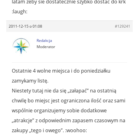
latam zeby sie dostatecznie szybko dostac do krk
:laugh:
2011-12-15 o 01:08
#129241
Redakcja
Moderator
Ostatnie 4 wolne miejsca i do poniedziałku
zamykamy listę.
Niestety tutaj nie da się „załapać” na ostatnią
chwilę bo miejsc jest ograniczona ilość oraz sami
wspólnie organizujemy sobie dodatkowe
„atrakcje” z odpowiednim zapasem czasowym na
zakupy „tego i owego”. :woohoo: