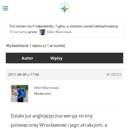
Ten temat ma 0 odpowiedzi, 1 głos, a ostatnio został zaktualizowany
15 lat temu
przez
Albin Marciniak
.
Wyświetlanie 1 wpisu (z 1 w sumie)
Autor
Wpisy
2011-08-08 o 17:06
#128203
Albin Marciniak
Moderator
Działa już anglojęzyczna wersja strony
poświęconej Wrocławiowi i jego atrakcjom, a