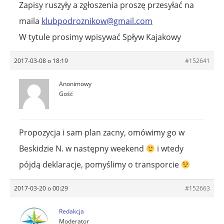
Zapisy ruszyły a zgłoszenia proszę przesyłać na
maila
klubpodroznikow@gmail.com
W tytule prosimy wpisywać Spływ Kajakowy
2017-03-08 o 18:19
#152641
Anonimowy
Gość
Propozycja i sam plan zacny, omówimy go w
Beskidzie N. w następny weekend
i wtedy
pójdą deklaracje, pomyślimy o transporcie
2017-03-20 o 00:29
#152663
Redakcja
Moderator