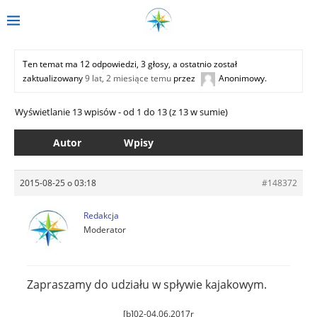
Ten temat ma 12 odpowiedzi, 3 głosy, a ostatnio został
zaktualizowany
9 lat, 2 miesiące temu
przez
Anonimowy
.
Wyświetlanie 13 wpisów - od 1 do 13 (z 13 w sumie)
Autor
Wpisy
2015-08-25 o 03:18
#148372
Redakcja
Moderator
Zapraszamy do udziału w spływie kajakowym.
[b]02-04.06.2017r