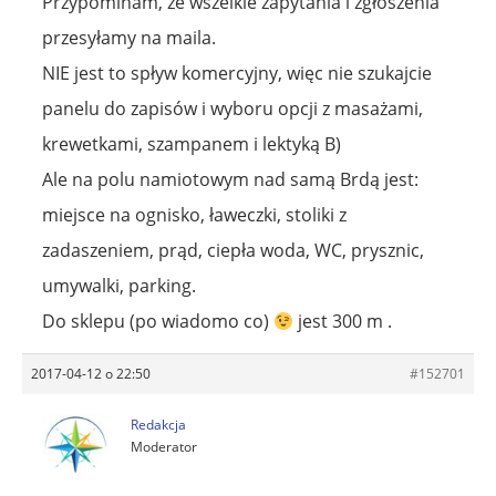
Przypominam, że wszelkie zapytania i zgłoszenia
przesyłamy na maila.
NIE jest to spływ komercyjny, więc nie szukajcie
panelu do zapisów i wyboru opcji z masażami,
krewetkami, szampanem i lektyką B)
Ale na polu namiotowym nad samą Brdą jest:
miejsce na ognisko, ławeczki, stoliki z
zadaszeniem, prąd, ciepła woda, WC, prysznic,
umywalki, parking.
Do sklepu (po wiadomo co)
jest 300 m .
2017-04-12 o 22:50
#152701
Redakcja
Moderator