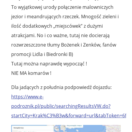
To wyjątkowej urody połączenie malowniczych
jezior i meandrujących rzeczek. Mnogość zieleni i
ilość dodatkowych „miejscówek” z dużymi
atrakcjami. No i co ważne, tutaj nie docierają
rozwrzeszczone tłumy Bożenek i Zenków, fanów
promocji Lidla i Biedronki B)
Tutaj można naprawdę wypocząć !
NIE MA komarów !
Dla jadących z południa podpowiedź dojazdu:
https://www.e-
podroznik.pl/public/searchingResultsVW.do?
startCity=Krak%C3%B3w&forward=url&tabToken=6fd