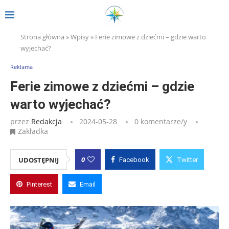
Strona główna
»
Wpisy
»
Ferie zimowe z dziećmi – gdzie warto
wyjechać?
Reklama
Ferie zimowe z dziećmi – gdzie
warto wyjechać?
przez
Redakcja
2024-05-28
0 komentarze/y
Zakładka
0
UDOSTĘPNIJ
Facebook
Twitter
Pinterest
Email