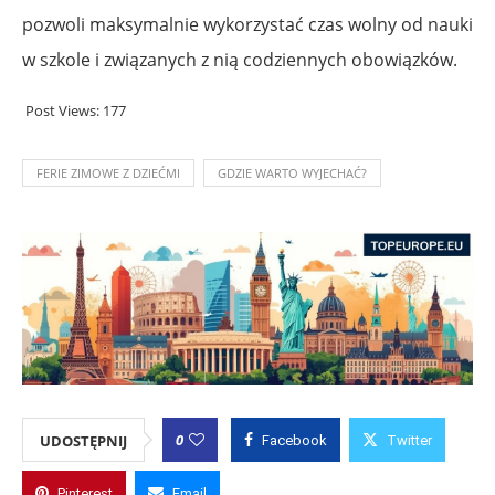
pozwoli maksymalnie wykorzystać czas wolny od nauki
w szkole i związanych z nią codziennych obowiązków.
Post Views:
177
FERIE ZIMOWE Z DZIEĆMI
GDZIE WARTO WYJECHAĆ?
0
UDOSTĘPNIJ
Facebook
Twitter
Pinterest
Email