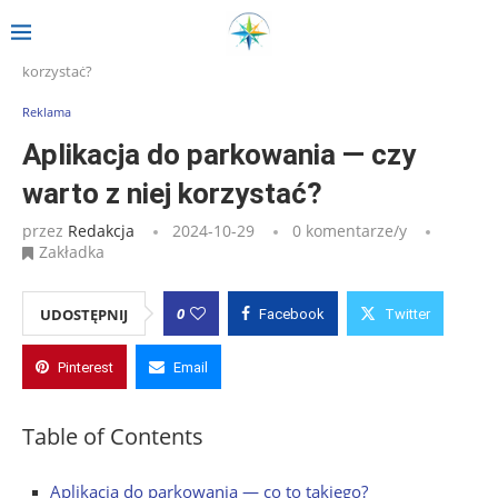
Strona główna
»
Wpisy
»
Aplikacja do parkowania — czy warto z niej
korzystać?
Reklama
Aplikacja do parkowania — czy
warto z niej korzystać?
przez
Redakcja
2024-10-29
0 komentarze/y
Zakładka
0
UDOSTĘPNIJ
Facebook
Twitter
Pinterest
Email
Table of Contents
Aplikacja do parkowania — co to takiego?