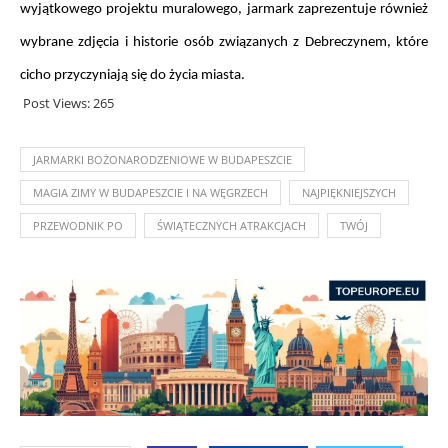
wyjątkowego projektu muralowego, jarmark zaprezentuje również 
wybrane zdjęcia i historie osób związanych z Debreczynem, które 
cicho przyczyniają się do życia miasta.
Post Views:
265
JARMARKI BOŻONARODZENIOWE W BUDAPESZCIE
MAGIA ZIMY W BUDAPESZCIE I NA WĘGRZECH
NAJPIĘKNIEJSZYCH
PRZEWODNIK PO
ŚWIĄTECZNYCH ATRAKCJACH
TWÓJ