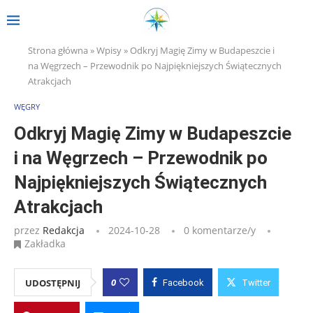
Strona główna
»
Wpisy
»
Odkryj Magię Zimy w Budapeszcie i
na Węgrzech – Przewodnik po Najpiękniejszych Świątecznych
Atrakcjach
WĘGRY
Odkryj Magię Zimy w Budapeszcie
i na Węgrzech – Przewodnik po
Najpiękniejszych Świątecznych
Atrakcjach
przez
Redakcja
2024-10-28
0 komentarze/y
Zakładka
0
UDOSTĘPNIJ
Facebook
Twitter