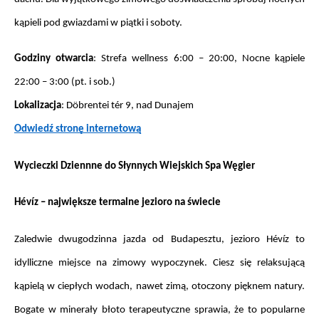
kąpieli pod gwiazdami w piątki i soboty.
Godziny otwarcia
: Strefa wellness 6:00 – 20:00, Nocne kąpiele 
22:00 – 3:00 (pt. i sob.)
Lokalizacja
: Döbrentei tér 9, nad Dunajem
Odwiedź stronę internetową
Wycieczki Dziennne do Słynnych Wiejskich Spa Węgier
Hévíz – największe termalne jezioro na świecie
Zaledwie dwugodzinna jazda od Budapesztu, jezioro Hévíz to 
idylliczne miejsce na zimowy wypoczynek. Ciesz się relaksującą 
kąpielą w ciepłych wodach, nawet zimą, otoczony pięknem natury. 
Bogate w minerały błoto terapeutyczne sprawia, że to popularne 