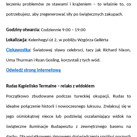
leczeniu problemów ze stawami i krążeniem – to właśnie to, co 
potrzebujesz, aby zregenerować siły po świątecznych zakupach.
Godziny otwarcia: 
Codziennie 9:00 – 19:00
Lokalizacja: 
Kelenhegyi út 2, w pobliżu Wzgórza Gellérta
Ciekawostka
: 
Światowej sławy celebryci, tacy jak Richard Nixon, 
Uma Thurman i Ryan Gosling, korzystali z tych wód.
Odwiedź stronę internetową
Rudas Kąpielisko Termalne – relaks z widokiem
Początkowo zbudowane podczas tureckiej okupacji, Rudas to 
idealne połączenie historii i nowoczesnego luksusu. Zrelaksuj się w 
jego ośmiokątnej niecce lub podziwiaj oszałamiający widok na 
świąteczne iluminacje Budapesztu z zewnętrznego basenu na 
dachu. Dla wyjątkowego zimowego doświadczenia spróbuj nocnych 