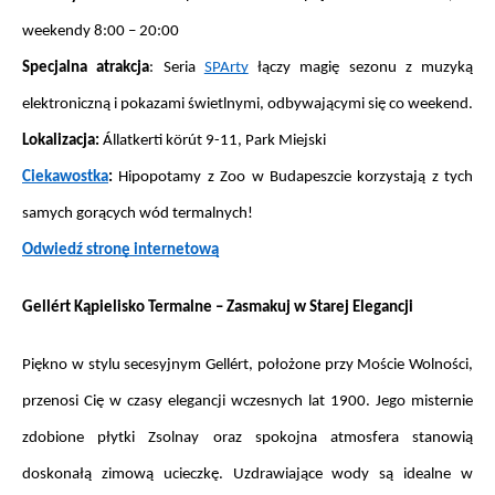
weekendy 8:00 – 20:00
Specjalna atrakcja
: Seria 
SPArty
 łączy magię sezonu z muzyką 
elektroniczną i pokazami świetlnymi, odbywającymi się co weekend.
Lokalizacja: 
Állatkerti körút 9-11, Park Miejski
Ciekawostka
: 
Hipopotamy z Zoo w Budapeszcie korzystają z tych 
samych gorących wód termalnych!
Odwiedź stronę internetową
Gellért Kąpielisko Termalne – Zasmakuj w Starej Elegancji
Piękno w stylu secesyjnym Gellért, położone przy Moście Wolności, 
przenosi Cię w czasy elegancji wczesnych lat 1900. Jego misternie 
zdobione płytki Zsolnay oraz spokojna atmosfera stanowią 
doskonałą zimową ucieczkę. Uzdrawiające wody są idealne w 