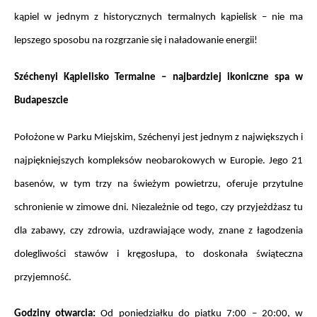
kąpiel w jednym z historycznych termalnych kąpielisk – nie ma 
lepszego sposobu na rozgrzanie się i naładowanie energii!
Széchenyi Kąpielisko Termalne – najbardziej ikoniczne spa w 
Budapeszcie
Położone w Parku Miejskim, Széchenyi jest jednym z największych i 
najpiękniejszych kompleksów neobarokowych w Europie. Jego 21 
basenów, w tym trzy na świeżym powietrzu, oferuje przytulne 
schronienie w zimowe dni. Niezależnie od tego, czy przyjeżdżasz tu 
dla zabawy, czy zdrowia, uzdrawiające wody, znane z łagodzenia 
dolegliwości stawów i kręgosłupa, to doskonała świąteczna 
przyjemność.
Godziny otwarcia: 
Od poniedziałku do piątku 7:00 – 20:00, w 