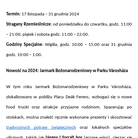
Termin
: 17 listopada – 31 grudnia 2024
Stragany Rzemieślnicze
: od poniedziałku do czwartku, godz. 11:00 
– 21:00; piątek i sobota godz. 11:00 – 22:00.
Godziny Specjalne
: Wigilia, godz. 10:00 – 15:00 oraz 31 grudnia 
godz. 10:00 – 1:00.
Nowość na 2024: Jarmark Bożonarodzeniowy w Parku Városháza
W tym roku Jarmark Bożonarodzeniowy w Parku Városháza, 
zlokalizowany w pobliżu Placu Deák Ferenc, wzbogaci się o nowe 
food trucki oraz atrakcje przyjazne rodzinom. Spacerując po 
stoiskach, można znaleźć ręcznie wykonane prezenty i skosztować 
tradycyjnych potraw świątecznych
 oraz lokalnych specjałów 
ulicznych, takich jak 
lángos i forralt bor
 (grzane wino), ciesząc się 