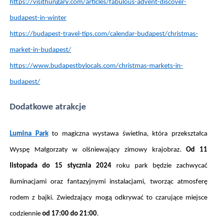
https://visithungary.com/articles/fabulous-advent-discover-
budapest-in-winter
https://budapest-travel-tips.com/calendar-budapest/christmas-
market-in-budapest/
https://www.budapestbylocals.com/christmas-markets-in-
budapest/
Dodatkowe atrakcje
Lumina Park
 to magiczna wystawa świetlna, która przekształca 
Wyspę Małgorzaty w olśniewający zimowy krajobraz. 
Od 11 
listopada do 15 stycznia 2024
 roku park będzie zachwycać 
iluminacjami oraz fantazyjnymi instalacjami, tworząc atmosferę 
rodem z bajki. Zwiedzający mogą odkrywać to czarujące miejsce 
codziennie 
od 17:00 do 21:00
.