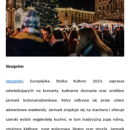
Veszprém
Veszprém
, Europejska Stolica Kultury 2023, zaprasza 
odwiedzających na koncerty, kulinarne doznania oraz urokliwy 
jarmark bożonarodzeniowy, który odbywa się przez cztery 
adwentowe weekendy. Jarmark znajduje się na starówce i oferuje 
szeroki wybór węgierskiej kuchni, w tym tradycyjną zupę rybną, 
smażoną kiełbasę, zupę gulaszową, lángos oraz strucla. Jarmark 