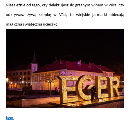
Niezależnie od tego, czy delektujesz się grzanym winem w Pécs, czy 
odkrywasz żywą szopkę w Váci, te wiejskie jarmarki obiecują 
magiczną świąteczną ucieczkę.
Eger