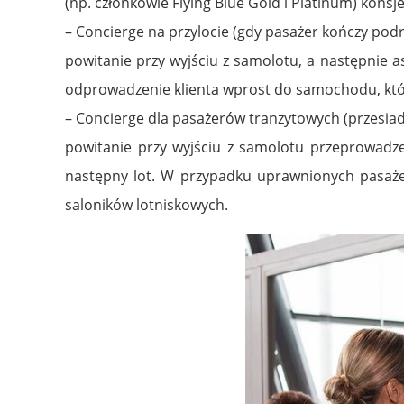
(np. członkowie Flying Blue Gold i Platinum) konsj
– Concierge na przylocie (gdy pasażer kończy pod
powitanie przy wyjściu z samolotu, a następnie a
odprowadzenie klienta wprost do samochodu, któr
– Concierge dla pasażerów tranzytowych (przesiad
powitanie przy wyjściu z samolotu przeprowadzen
następny lot. W przypadku uprawnionych pasażer
saloników lotniskowych.