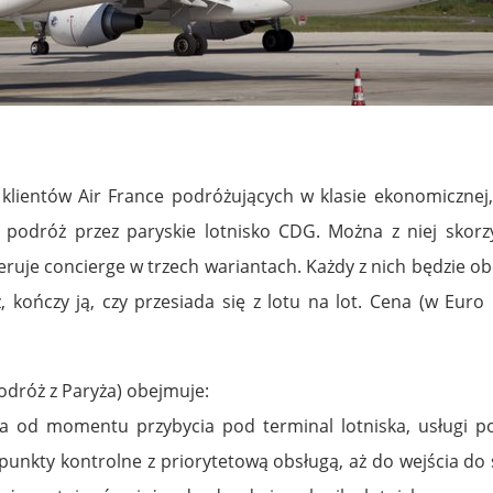
 klientów Air France podróżujących w klasie ekonomiczne
 podróż przez paryskie lotnisko CDG. Można z niej skor
uje concierge w trzech wariantach. Każdy z nich będzie obe
kończy ją, czy przesiada się z lotu na lot. Cena (w Euro l
odróż z Paryża) obejmuje:
ża od momentu przybycia pod terminal lotniska, usługi p
 punkty kontrolne z priorytetową obsługą, aż do wejścia 