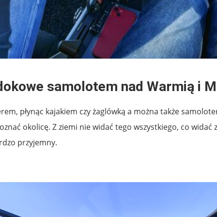
idokowe samolotem nad Warmią i M
m, płynąc kajakiem czy żaglówką a można także samolotem. T
znać okolicę. Z ziemi nie widać tego wszystkiego, co widać z
ardzo przyjemny.