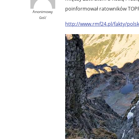
poinformował ratowników TOPR
Anonimowy
Gość
http://www.rmf24.pl/fakty/polsk