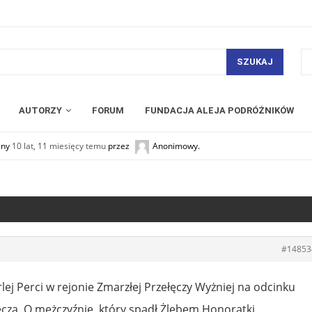
SZUKAJ
AUTORZY
FORUM
FUNDACJA ALEJA PODRÓŻNIKÓW
any
10 lat, 11 miesięcy temu
przez
Anonimowy
.
#14853
Orlej Perci w rejonie Zmarzłej Przełęczy Wyżniej na odcinku
czą. O mężczyźnie, który spadł Żlebem Honoratki