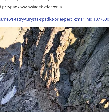
 przypadkowy świadek zdarzenia.
a/news-tatry-turysta-spadl-z-orlej-perci-zmarl,nId,1877690