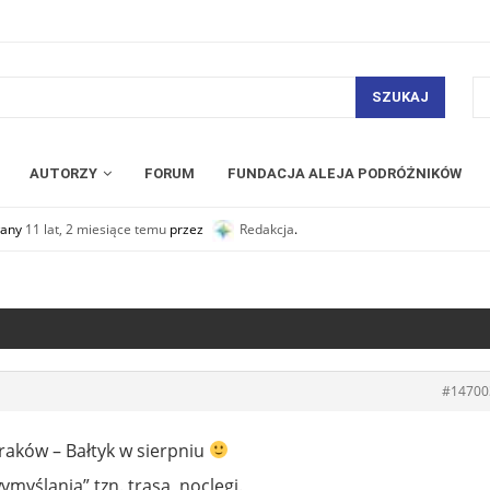
SZUKAJ
AUTORZY
FORUM
FUNDACJA ALEJA PODRÓŻNIKÓW
owany
11 lat, 2 miesiące temu
przez
Redakcja
.
#14700
raków – Bałtyk w sierpniu
ymyślania” tzn. trasa, noclegi.