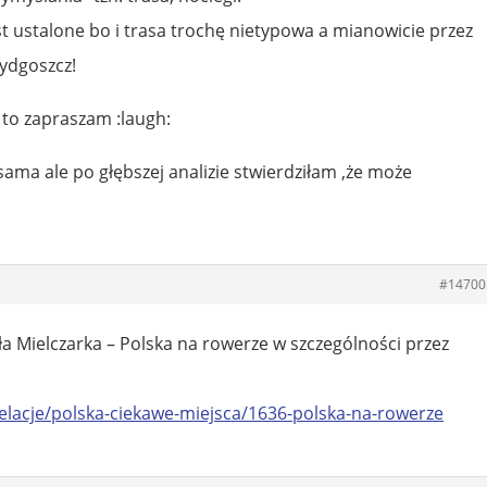
st ustalone bo i trasa trochę nietypowa a mianowicie przez
Bydgoszcz!
 to zapraszam :laugh:
 sama ale po głębszej analizie stwierdziłam ,że może
#14700
a Mielczarka – Polska na rowerze w szczególności przez
elacje/polska-ciekawe-miejsca/1636-polska-na-rowerze