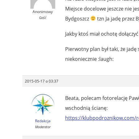
Miejsce docelowe jeszcze nie je
Anonimowy
Gość
Bydgoszcz
tzn Ja jadę przez 
Jakby ktoś miał ochotę dołączyć
Pierwotny plan był taki, że jadę
niekoniecznie :laugh:
2015-05-17 o 03:37
Beata, polecam fotorelację Pawł
wschodnią ścianę:
https://klubpodroznikow.com/r
Redakcja
Moderator