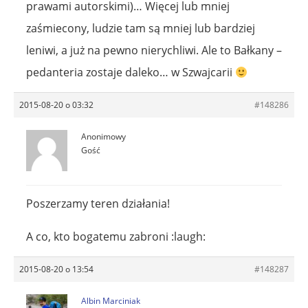
prawami autorskimi)… Więcej lub mniej
zaśmiecony, ludzie tam są mniej lub bardziej
leniwi, a już na pewno nierychliwi. Ale to Bałkany –
pedanteria zostaje daleko… w Szwajcarii
2015-08-20 o 03:32
#148286
Anonimowy
Gość
Poszerzamy teren działania!
A co, kto bogatemu zabroni :laugh:
2015-08-20 o 13:54
#148287
Albin Marciniak