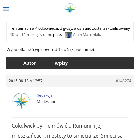
Ten temat ma 4 odpowiedzi, 3 głosy, a ostatnio został zaktualizowany
10 lat, 11 miesięcy temu
przez
Albin Marciniak
.
Wyświetlanie 5 wpisów - od 1 do 5 (z 5 w sumie)
Autor
Wpisy
2015-08-18 o 12:57
#148274
Redakcja
Moderator
Cokolwiek by nie mówić o Rumunii i jej
mieszkańcach, niestety to śmieciarze. Śmieci są