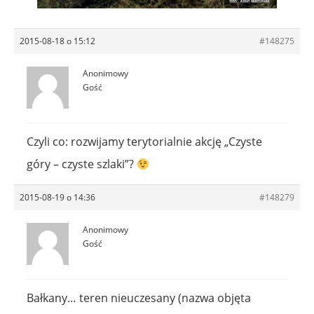
2015-08-18 o 15:12
#148275
Anonimowy
Gość
Czyli co: rozwijamy terytorialnie akcję „Czyste
góry – czyste szlaki”?
2015-08-19 o 14:36
#148279
Anonimowy
Gość
Bałkany… teren nieuczesany (nazwa objęta