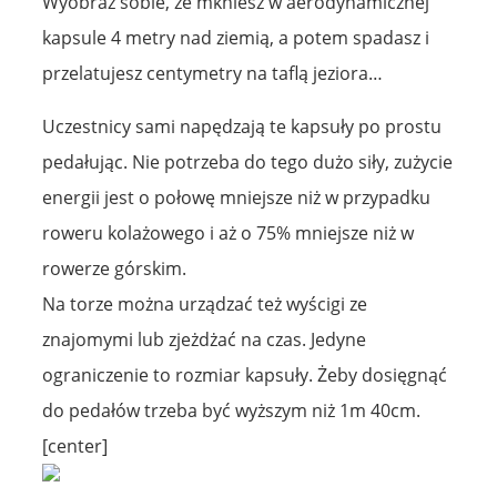
Wyobraź sobie, że mkniesz w aerodynamicznej
kapsule 4 metry nad ziemią, a potem spadasz i
przelatujesz centymetry na taflą jeziora…
Uczestnicy sami napędzają te kapsuły po prostu
pedałując. Nie potrzeba do tego dużo siły, zużycie
energii jest o połowę mniejsze niż w przypadku
roweru kolażowego i aż o 75% mniejsze niż w
rowerze górskim.
Na torze można urządzać też wyścigi ze
znajomymi lub zjeżdżać na czas. Jedyne
ograniczenie to rozmiar kapsuły. Żeby dosięgnąć
do pedałów trzeba być wyższym niż 1m 40cm.
[center]