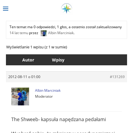
Ten temat ma 0 odpowiedzi, 1 głos, a ostatnio został zaktualizowany
14 lat temu
przez
Albin Marciniak
.
Wyświetlanie 1 wpisu (z 1 w sumie)
Autor
Wpisy
2012-08-11 o 01:00
#131269
Albin Marciniak
Moderator
The Shweeb- kapsuła napędzana pedałami