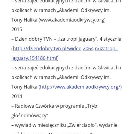
– seria zajęć edukacyjnych z dziećmi w Gliwicach i
okolicach w ramach „Akademii Odkrywcy im.
Tony Halika (www.akademiaodkrywcy.org)
2015
– Dzień dobry TVN – „Iza tropi jaguary”, 4 stycznia
(
http://dziendobry.tvn.pl/wideo,2064,n/izatropi-
jaguary,154186.html
)
– seria zajęć edukacyjnych z dziećmi w Gliwicach i
okolicach w ramach „Akademii Odkrywcy im.
Tony Halika (
http://www.akademiaodkrywcy.org/
)
2014
– Radiowa Czwórka w programie „Tryb
głośnomówiący”
– wywiad w miesięczniku „Zwierciadło”, wydanie