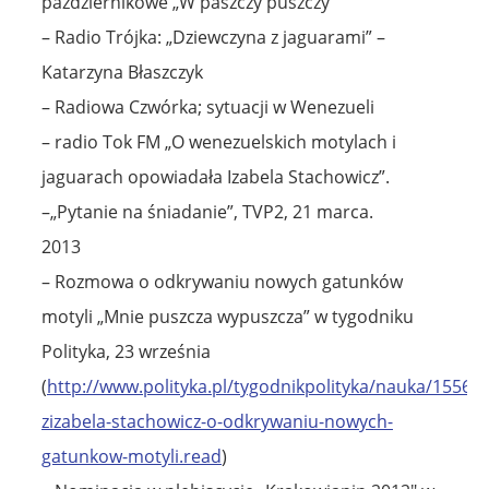
październikowe „W paszczy puszczy”
– Radio Trójka: „Dziewczyna z jaguarami” –
Katarzyna Błaszczyk
– Radiowa Czwórka; sytuacji w Wenezueli
– radio Tok FM „O wenezuelskich motylach i
jaguarach opowiadała Izabela Stachowicz”.
–„Pytanie na śniadanie”, TVP2, 21 marca.
2013
– Rozmowa o odkrywaniu nowych gatunków
motyli „Mnie puszcza wypuszcza” w tygodniku
Polityka, 23 września
(
http://www.polityka.pl/tygodnikpolityka/nauka/15561
zizabela-stachowicz-o-odkrywaniu-nowych-
gatunkow-motyli.read
)