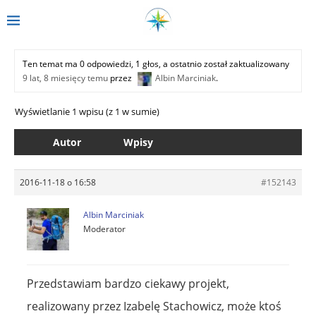
Ten temat ma 0 odpowiedzi, 1 głos, a ostatnio został zaktualizowany
9 lat, 8 miesięcy temu
przez
Albin Marciniak
.
Wyświetlanie 1 wpisu (z 1 w sumie)
Autor
Wpisy
2016-11-18 o 16:58
#152143
Albin Marciniak
Moderator
Przedstawiam bardzo ciekawy projekt,
realizowany przez Izabelę Stachowicz, może ktoś