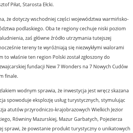
tof Piłat, Starosta Ełcki.
enna, że dotyczy wschodniej części województwa warmińsko-
dztwa podlaskiego. Oba te regiony cechuje niski poziom
ludnienia, zaś główne źródło utrzymania tutejszej
nocześnie tereny te wyróżniają się niezwykłymi walorami
 to właśnie ten region Polski został zgłoszony do
wajcarskiej fundacji New 7 Wonders na 7 Nowych Cudów
m finale.
szlakiem wodnym sprawia, że inwestycja jest wręcz skazana
cja spowoduje eksplozję usług turystycznych, stymulując
zja atutów przyrodniczo-krajobrazowych Wielkich Jezior
ego, Równiny Mazurskiej, Mazur Garbatych, Pojezierza
ej sprawi, że powstanie produkt turystyczny o unikatowych