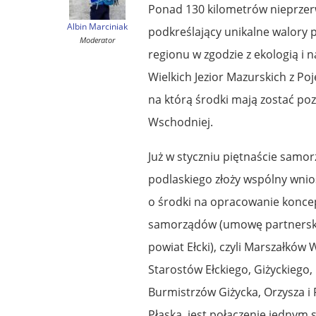
Ponad 130 kilometrów nieprzerw
Albin Marciniak
podkreślający unikalne walory 
Moderator
regionu w zgodzie z ekologią i n
Wielkich Jezior Mazurskich z P
na którą środki mają zostać po
Wschodniej.
Już w styczniu piętnaście sam
podlaskiego złoży wspólny wni
o środki na opracowanie konce
samorządów (umowę partnerską p
powiat Ełcki), czyli Marszałkó
Starostów Ełckiego, Giżyckiego,
Burmistrzów Giżycka, Orzysza i 
Płaska, jest połączenie jednym 