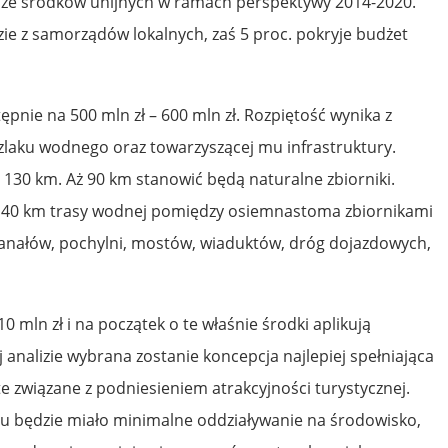
e ze środków unijnych w ramach perspektywy 2014-2020.
zie z samorządów lokalnych, zaś 5 proc. pokryje budżet
ępnie na 500 mln zł – 600 mln zł. Rozpiętość wynika z
laku wodnego oraz towarzyszącej mu infrastruktury.
 130 km. Aż 90 km stanowić będą naturalne zbiorniki.
40 km trasy wodnej pomiędzy osiemnastoma zbiornikami
kanałów, pochylni, mostów, wiaduktów, dróg dojazdowych,
 mln zł i na początek o te właśnie środki aplikują
analizie wybrana zostanie koncepcja najlepiej spełniająca
 te związane z podniesieniem atrakcyjności turystycznej.
u będzie miało minimalne oddziaływanie na środowisko,