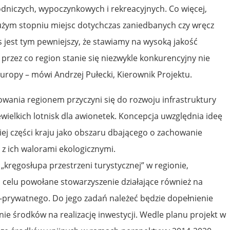
niczych, wypoczynkowych i rekreacyjnych. Co więcej,
użym stopniu miejsc dotychczas zaniedbanych czy wręcz
s jest tym pewniejszy, że stawiamy na wysoką jakość
 przez co region stanie się niezwykle konkurencyjny nie
j Europy – mówi Andrzej Pułecki, Kierownik Projektu.
owania regionem przyczyni się do rozwoju infrastruktury
wielkich lotnisk dla awionetek. Koncepcja uwzględnia ideę
j części kraju jako obszaru dbającego o zachowanie
” z ich walorami ekologicznymi.
 „kręgosłupa przestrzeni turystycznej” w regionie,
 celu powołane stowarzyszenie działające również na
-prywatnego. Do jego zadań należeć będzie dopełnienie
nie środków na realizację inwestycji. Wedle planu projekt w