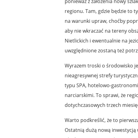
ponieważ z założenia nowy szla
regionu. Tam, gdzie będzie to 
na warunki upraw, choćby poprz
aby nie wkraczać na tereny obsz
Nietlickich i ewentualnie na jez
uwzględnione zostaną też potrze
Wyrazem troski o środowisko j
nieagresywnej strefy turystycz
typu SPA, hotelowo-gastronomi
narciarskimi. To sprawi, że regi
dotychczasowych trzech miesięc
Warto podkreślić, że to pierwsz
Ostatnią dużą nową inwestycją