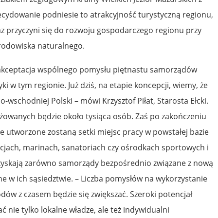
cydowanie podniesie to atrakcyjność turystyczną regionu,
z przyczyni się do rozwoju gospodarczego regionu przy
odowiska naturalnego.
 akceptacja wspólnego pomysłu piętnastu samorządów
yki w tym regionie. Już dziś, na etapie koncepcji, wiemy, że
-wschodniej Polski – mówi Krzysztof Piłat, Starosta Ełcki.
ażowanych będzie około tysiąca osób. Zaś po zakończeniu
 utworzone zostaną setki miejsc pracy w powstałej bazie
acjach, marinach, sanatoriach czy ośrodkach sportowych i
skają zarówno samorządy bezpośrednio związane z nową
one w ich sąsiedztwie. – Liczba pomysłów na wykorzystanie
odów z czasem będzie się zwiększać. Szeroki potencjał
 nie tylko lokalne władze, ale też indywidualni