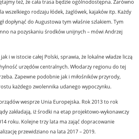
tajmy też, że cała trasa będzie ogólnodostępna. Zarówno
dla wszelkiego rodzaju łódek, żaglówek, kajaków itp. Każdy
ógł dopłynąć do Augustowa tym właśnie szlakiem. Tym
inno na pozyskaniu środków unijnych – mówi Andrzej
ak i w istocie całej Polski, sprawia, że lokalne władze liczą
chylność urzędów centralnych. Włodarzy regionu do tej
trzeba. Zapewne podobnie jak i miłośników przyrody,
prostu każdego zwolennika udanego wypoczynku.
orządów wesprze Unia Europejska. Rok 2013 to rok
ądy zakładają, iż środki na etap projektowo-wykonawczy
14 roku. Kolejne trzy lata ma zająć dopracowanie
alizację przewidziano na lata 2017 – 2019.