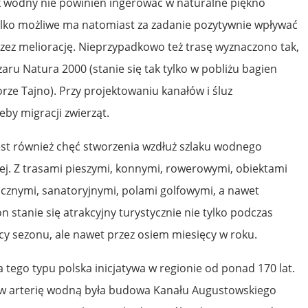
k wodny nie powinien ingerować w naturalne piękno
tylko możliwe ma natomiast za zadanie pozytywnie wpływać
ez meliorację. Nieprzypadkowo też trasę wyznaczono tak,
aru Natura 2000 (stanie się tak tylko w pobliżu bagien
iorze Tajno). Przy projektowaniu kanałów i śluz
by migracji zwierząt.
est również chęć stworzenia wzdłuż szlaku wodnego
nej. Z trasami pieszymi, konnymi, rowerowymi, obiektami
cznymi, sanatoryjnymi, polami golfowymi, a nawet
on stanie się atrakcyjny turystycznie nie tylko podczas
y sezonu, ale nawet przez osiem miesięcy w roku.
a tego typu polska inicjatywa w regionie od ponad 170 lat.
 w arterię wodną była budowa Kanału Augustowskiego