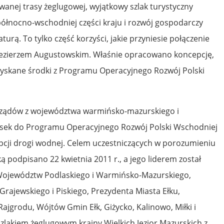
anej trasy żeglugowej, wyjątkowy szlak turystyczny
północno-wschodniej części kraju i rozwój gospodarczy
aturą. To tylko część korzyści, jakie przyniesie połączenie
ojezierzem Augustowskim. Właśnie opracowano koncepcję,
zyskane środki z Programu Operacyjnego Rozwój Polski
orządów z województwa warmińsko-mazurskiego i
osek do Programu Operacyjnego Rozwój Polski Wschodniej
pcji drogi wodnej. Celem uczestniczących w porozumieniu
odpisano 22 kwietnia 2011 r., a jego liderem został
w Województw Podlaskiego i Warmińsko-Mazurskiego,
 Grajewskiego i Piskiego, Prezydenta Miasta Ełku,
Rajgrodu, Wójtów Gmin Ełk, Giżycko, Kalinowo, Miłki i
szlakiem żeglugowym krainy Wielkich Jezior Mazurskich z